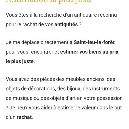
Vous avez des pièces des meubles anciens, des
objets de décorations, des bijoux, des instruments
de musique ou des objets d’art en votre possession
? Je peux vous aider à estimer le valeur dans le but
d’un
rachat
.
Si vous détenez
du mobilier ou des antiquités,
toutes époques confondues,
contactez-moi pour
obtenir un
prix de rachat !
Je me déplace
gratuitement à votre domicile
à Saint Leu La Foret
95320
pour estimer tous vos trésors !
Recevez en quelques clics une
estimation gratuite