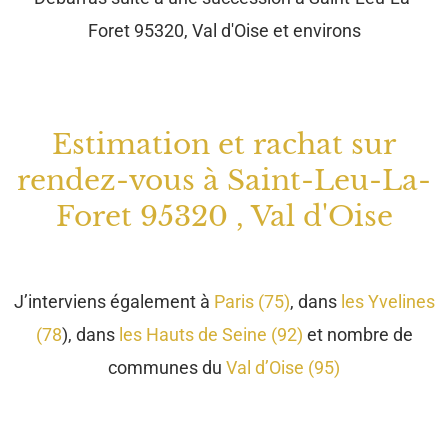
J’interviens également à
Paris (75)
, dans
les Yvelines
(78
), dans
les Hauts de Seine (92)
et nombre de
communes du
Val d’Oise (95)
CONTACT
Estimation - Expertise de vos
objets, antiquités, mobilier -
Débarras à domicile
01.39.78.36.75