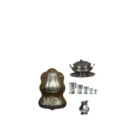
Services de table
Ménagères
Ustensiles de cuisine
Plateaux
Services à café ou à thé
Bougeoirs