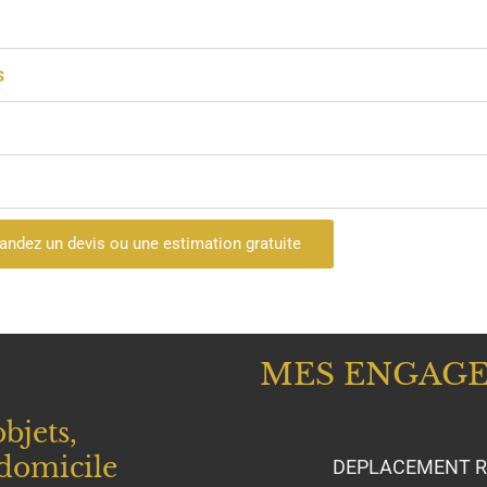
s
ndez un devis ou une estimation gratuite
MES ENGAG
bjets,
 domicile
DEPLACEMENT R