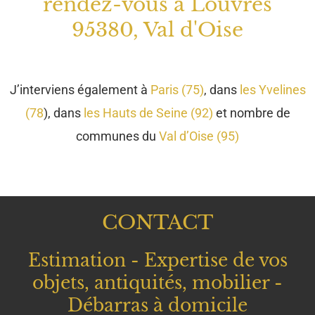
rendez-vous à Louvres
95380, Val d'Oise
J’interviens également à
Paris (75)
, dans
les Yvelines
(78
), dans
les Hauts de Seine (92)
et nombre de
communes du
Val d’Oise (95)
CONTACT
Estimation - Expertise de vos
objets, antiquités, mobilier -
Débarras à domicile