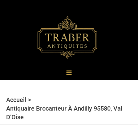
au
contenu
Accueil
Antiquaire Brocanteur À Andilly 95580, Val
D’Oise