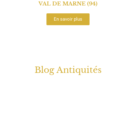
VAL DE MARNE (94)
En savoir plus
Blog Antiquités
Bienvenue sur le blog dédié aux antiquités, où le
passé prend vie à travers des trésors
intemporels. Plongez dans l’univers captivant
des objets anciens, où chaque pièce raconte une
histoire unique. Explorez avec nous les mystères