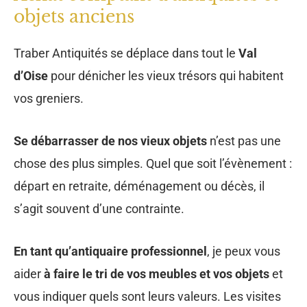
chose des plus simples. Quel que soit l’évènement :
départ en retraite, déménagement ou décès, il
s’agit souvent d’une contrainte.
En tant qu’antiquaire professionnel
, je peux vous
aider
à faire le tri de vos meubles et vos objets
et
vous indiquer quels sont leurs valeurs. Les visites
sur place à
Parmain
et dans les départements
limitrophes sont entièrement
gratuites
, ainsi, je
peux
estimer
de manière rapide et fiable les objets
dont vous souhaitez vous débarrasser (
meubles,
montres, bibelots, tableaux…)
Contactez moi pour le
débarras de votre maison,