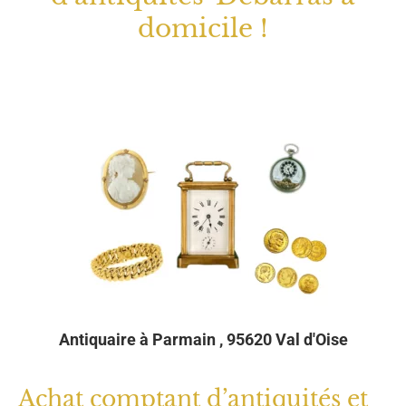
Antiquaire à Parmain , 95620 Val d'Oise
Achat comptant d’antiquités et
objets anciens
Traber Antiquités se déplace dans tout le
Val
d’Oise
pour dénicher les vieux trésors qui habitent
vos greniers.
Se débarrasser de nos vieux objets
n’est pas une