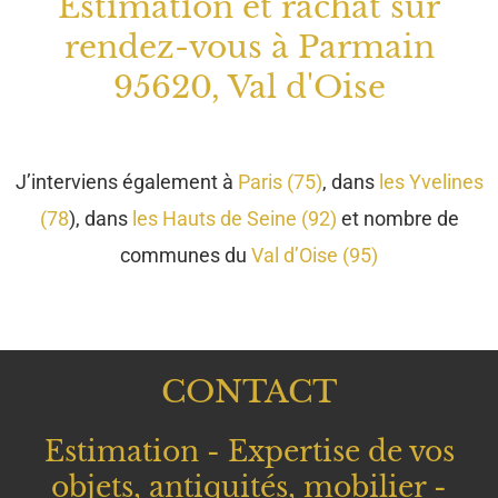
communes du
Val d’Oise (95)
CONTACT
Estimation - Expertise de vos
objets, antiquités, mobilier -
Débarras à domicile
01.39.78.36.75
06.43.59.42.25
Cliquez
ici
pour accéder au formulaire de contact.