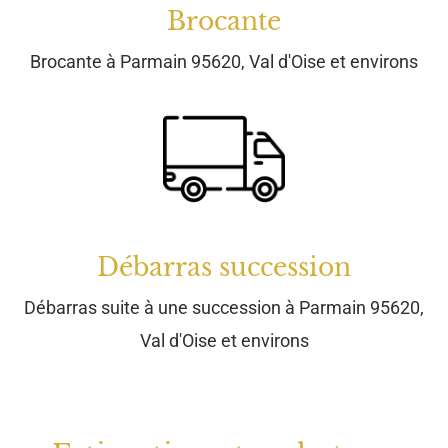
Débarras succession
Débarras suite à une succession à Parmain 95620,
Val d'Oise et environs
Estimation et rachat sur
rendez-vous à Parmain
95620, Val d'Oise
J’interviens également à
Paris (75)
, dans
les Yvelines
(78
), dans
les Hauts de Seine (92)
et nombre de