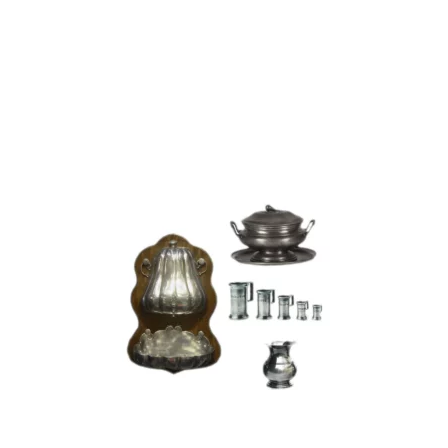
Services de table
Ménagères
Ustensiles de cuisine
Plateaux
Services à café ou à thé