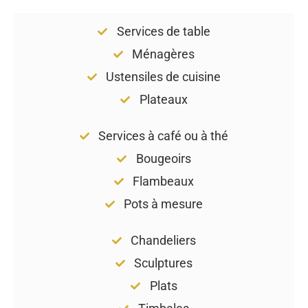
Bougeoirs
Flambeaux
Pots à mesure
Chandeliers
Sculptures
Plats
Timbales
Antiquaire Brocanteur
à Parmain 95620, Val