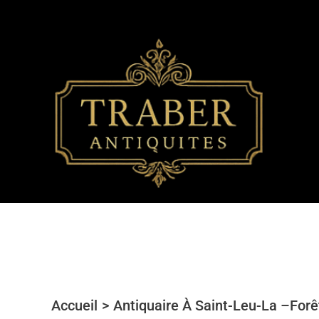
Aller
au
contenu
Accueil
Antiquaire À Saint-Leu-La –Forê