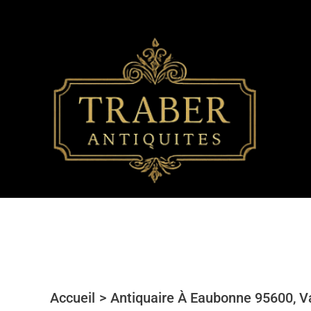
Aller
au
contenu
Accueil
Antiquaire À Eaubonne 95600, Va